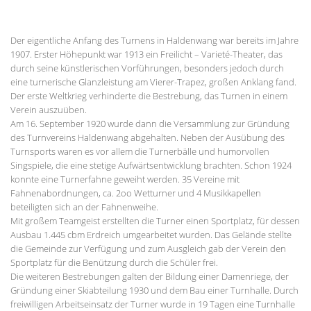
Der eigentliche Anfang des Turnens in Haldenwang war bereits im Jahre
1907. Erster Höhepunkt war 1913 ein Freilicht – Varieté-Theater, das
durch seine künstlerischen Vorführungen, besonders jedoch durch
eine turnerische Glanzleistung am Vierer-Trapez, großen Anklang fand.
Der erste Weltkrieg verhinderte die Bestrebung, das Turnen in einem
Verein auszuüben.
Am 16. September 1920 wurde dann die Versammlung zur Gründung
des Turnvereins Haldenwang abgehalten. Neben der Ausübung des
Turnsports waren es vor allem die Turnerbälle und humorvollen
Singspiele, die eine stetige Aufwärtsentwicklung brachten. Schon 1924
konnte eine Turnerfahne geweiht werden. 35 Vereine mit
Fahnenabordnungen, ca. 2oo Wetturner und 4 Musikkapellen
beteiligten sich an der Fahnenweihe.
Mit großem Teamgeist erstellten die Turner einen Sportplatz, für dessen
Ausbau 1.445 cbm Erdreich umgearbeitet wurden. Das Gelände stellte
die Gemeinde zur Verfügung und zum Ausgleich gab der Verein den
Sportplatz für die Benützung durch die Schüler frei.
Die weiteren Bestrebungen galten der Bildung einer Damenriege, der
Gründung einer Skiabteilung 1930 und dem Bau einer Turnhalle. Durch
freiwilligen Arbeitseinsatz der Turner wurde in 19 Tagen eine Turnhalle