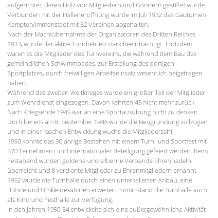
aufgerichtet, deren Holz von Mitgliedern und Gönnern gestiftet wurde.
Verbunden mit der Halleneröffnung wurde im Juli 1932 das Gauturnen
Kempten/Immenstadt mit 32 Vereinen abgehalten.
Nach der Machtübernahme der Organisatoren des Dritten Reiches
1933, wurde der aktive Turnbetrieb stark beeinträchtigt. Trotzdem
waren es die Mitglieder des Turnvereins, die während dem Bau des
gemeindlichen Schwimmbades, zur Erstellung des dortigen
Sportplatzes, durch freiwilligen Arbeitseinsatz wesentlich beigetragen
haben.
Während des zweiten Weltkrieges wurde ein großer Teil der Mitglieder
zum Wehrdienst eingezogen. Davon kehrten 45 nicht mehr zurück.
Nach Kriegsende 1945 war an eine Sportausübung nicht zu denken.
Doch bereits am 8. September 1946 wurde die Neugründung vollzogen
und in einer raschen Entwicklung wuchs die Mitgliederzahl.
1950 konnte das 30jährige Bestehen mit einem Turn- und Sportfest mit
370 Teilnehmern und internationaler Beteiligung gefeiert werden. Beim
Festabend wurden goldene und silberne Verbands-Ehrennadeln
überreicht und 8 verdiente Mitglieder zu Ehrenmitgliedern ernannt.
1952 wurde die Turnhalle durch einen unterkellerten Anbau, eine
Bühne und Umkleidekabinen erweitert. Somit stand die Turnhalle auch
als Kino und Festhalle zur Verfügung.
In den Jahren 1950-54 entwickelte sich eine außergewöhnliche Aktivität