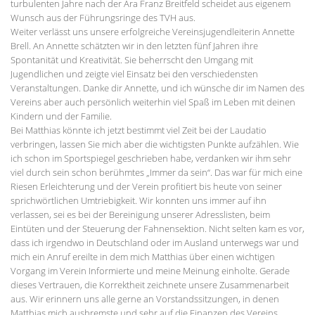
turbulenten Jahre nach der Ära Franz Breitfeld scheidet aus eigenem
Wunsch aus der Führungsringe des TVH aus.
Weiter verlässt uns unsere erfolgreiche Vereinsjugendleiterin Annette
Brell. An Annette schätzten wir in den letzten fünf Jahren ihre
Spontanität und Kreativität. Sie beherrscht den Umgang mit
Jugendlichen und zeigte viel Einsatz bei den verschiedensten
Veranstaltungen. Danke dir Annette, und ich wünsche dir im Namen des
Vereins aber auch persönlich weiterhin viel Spaß im Leben mit deinen
Kindern und der Familie.
Bei Matthias könnte ich jetzt bestimmt viel Zeit bei der Laudatio
verbringen, lassen Sie mich aber die wichtigsten Punkte aufzählen. Wie
ich schon im Sportspiegel geschrieben habe, verdanken wir ihm sehr
viel durch sein schon berühmtes „Immer da sein“. Das war für mich eine
Riesen Erleichterung und der Verein profitiert bis heute von seiner
sprichwörtlichen Umtriebigkeit. Wir konnten uns immer auf ihn
verlassen, sei es bei der Bereinigung unserer Adresslisten, beim
Eintüten und der Steuerung der Fahnensektion. Nicht selten kam es vor,
dass ich irgendwo in Deutschland oder im Ausland unterwegs war und
mich ein Anruf ereilte in dem mich Matthias über einen wichtigen
Vorgang im Verein Informierte und meine Meinung einholte. Gerade
dieses Vertrauen, die Korrektheit zeichnete unsere Zusammenarbeit
aus. Wir erinnern uns alle gerne an Vorstandssitzungen, in denen
Matthias mich ausbremste und sehr auf die Finanzen des Vereins