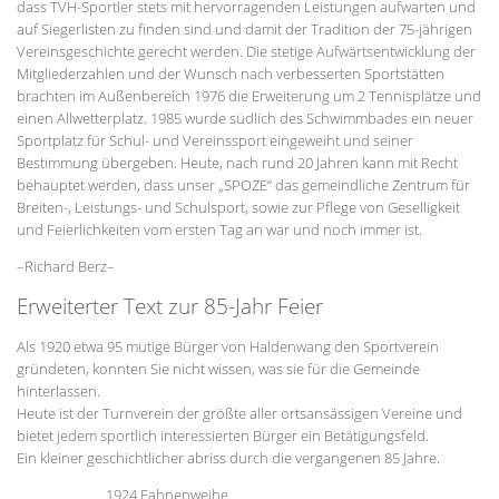
dass TVH-Sportler stets mit hervorragenden Leistungen aufwarten und
auf Siegerlisten zu finden sind und damit der Tradition der 75-jährigen
Vereinsgeschichte gerecht werden. Die stetige Aufwärtsentwicklung der
Mitgliederzahlen und der Wunsch nach verbesserten Sportstätten
brachten im Außenbereich 1976 die Erweiterung um 2 Tennisplätze und
einen Allwetterplatz. 1985 wurde südlich des Schwimmbades ein neuer
Sportplatz für Schul- und Vereinssport eingeweiht und seiner
Bestimmung übergeben. Heute, nach rund 20 Jahren kann mit Recht
behauptet werden, dass unser „SPOZE“ das gemeindliche Zentrum für
Breiten-, Leistungs- und Schulsport, sowie zur Pflege von Geselligkeit
und Feierlichkeiten vom ersten Tag an war und noch immer ist.
–Richard Berz–
Erweiterter Text zur 85-Jahr Feier
Als 1920 etwa 95 mutige Bürger von Haldenwang den Sportverein
gründeten, konnten Sie nicht wissen, was sie für die Gemeinde
hinterlassen.
Heute ist der Turnverein der größte aller ortsansässigen Vereine und
bietet jedem sportlich interessierten Bürger ein Betätigungsfeld.
Ein kleiner geschichtlicher abriss durch die vergangenen 85 Jahre.
1924 Fahnenweihe