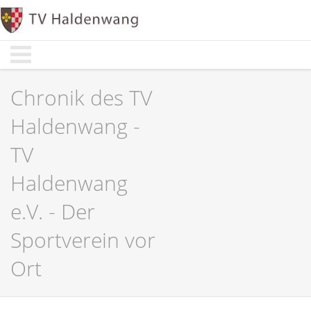
Start
Start
Aktuelles
Aktuelles
Abteilungen
Abteilungen
Chronik des TV
Sportarten
Sportarten
Haldenwang -
Verwaltung
Verwaltung
TV
Über Uns
Über Uns
Haldenwang
e.V. - Der
Sportverein vor
Ort