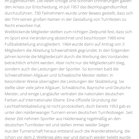
im Jugendturnen. Die vielen Erfolge und schönen Erinnerungen gaben
den Anlass zur Entscheidung, im Juli 1957 das Bezirksjugendturnfest
durchzuführen. 730 Teilnehmern wurde unter Beweis gestellt, dass sich
der TVH seinen großen Namen in der Gestaltung von Turnfesten zu
Recht erworben hat.
Weitblickende Mitglieder stellten zum richtigen Zeitpunkt fest, dass sich
im Sport eine Veränderung abzeichnet und beschlossen 1960 eine
Fußballabteilung anzugliedern. 1964 wurde dann auf Antrag von 3
Mitgliedern die Abteilung Schwerathletik gegründet. In den folgenden
Jahren konnte die Mitgliederzahl durch die Werbung des Vorstandes
beträchtlich erhöht werden. Aber nicht nur die Mitgliederzahl stieg,
sondern auch die Leistungen der Sportler. So konnten bald die
Schwerathleten Allgäuer und Schwäbische Meister stellen. In
besonderer Weise überragten die Leistungen der Skiabteilung. Sie
stellte über viele Jahre Allgäuer, Schwäbische, Bayrische und Deutsche
Meister, und einige Langläufer vertraten die nationalen deutschen
Farben auf internationaler Ebene. Eine offizielle Gründung der
Leichtathletikabteilung ist nicht protokolliert, doch bereits 1953 gab es
unter den Haldenwanger Turnern einen deutschen Turnfestsieger. Seit
dieser Zeit nehmen Sportler aus Haldenwang regelmäßig an den
deutschen Turnfesten teil und stellen immer wieder Sieger.
Aus der Turnerschaft heraus entstand auch die Wanderabteilung, die
schon vor dem 2. Weltkrieg aktiv war und danach wieder belebt wurde.