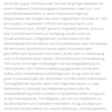
Am 29./30. August 1970 feierte der TVH sein 50-jähriges Bestehen mit
einem Festabend, Unterhaltungstanz, Feldmesse, sowie Turn- und
Leichtathletikwettkämpfen. In seiner Festrede kündigte der
Bürgermeister den baldigen Bau einer zeitgerechten Turnhalle an. Fünf
Jahre später, im September 1975 konnte das neue Sport- und
Freizeitzentrum, kurz „SPOZE“ genannt, eingeweiht werden. Nicht nur
eine Turnhalle stand damit zur Verfügung sondern auch ein
Schwerathletikraum, 2 Kegelbahnen, ein Bierstüble und der
Gemeindesaal mit einer Bühne und im Außenbereich zwei Tennisplätze.
Mit dem neuen Sportzentrum waren ideale Voraussetzungen
geschaffen auch Sportarten auszuüben, die bis dahin in Haldenwang
noch nicht etabliert waren. Bereits 1974 entstand die Tennisabteilung,
1975 wurde von einigen Hobbykeglern die Sportkegelabteilung ins
Leben gerufen, eine Tischtennisabteilung gegründet und mit dem
Aufbau einer Volleyballmannschaft begonnen. Es lag sicher an den
guten Voraussetzungen der Sportstätten und dem damit verbundenen
Trainingsfleiß der Sportler, dass in den folgenden Jahren u.a. zwei
Weltmeister im „Stoilupfa“ aus Haldenwang kamen oder die
Volleyballabteilung 6 Mannschaften im Spielbetrieb stellte. Es lag auch
an der Vielseitigkeit der TVH-Mitglieder, die sich von Waldläufern zu
Marathonläufern und Triathleten entwickelten. Es lag und liegt auch
heute noch im Besonderen an unseren Abteilungs- und Übungsleitern,