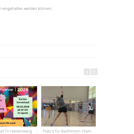
en eingehalten werden können.
Deutsche Meisters
Junioren U20 am 29
2025
all TV Haldenwang
Platz 6 für Badminton-Team