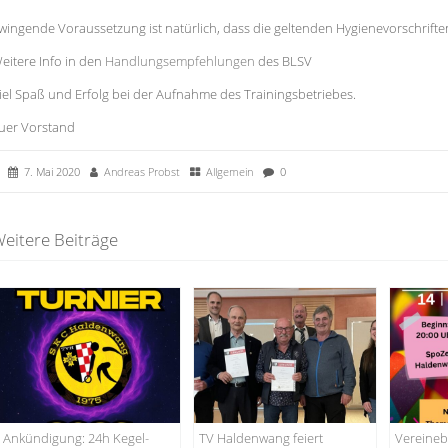
wingende Voraussetzung ist natürlich, dass die geltenden Hygienevorschrift
eitere Info in den
Handlungsempfehlungen
des BLSV
iel Spaß und Erfolg bei der Aufnahme des Trainingsbetriebes.
uer Vorstand
7. Mai 2020
Andreas Probst
Allgemein
0
eitere Beiträge
Ankündigung: 24h Kegel-
TV Haldenwang feiert
Vereineb