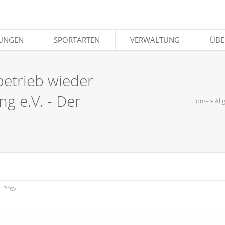
LUNGEN
LUNGEN
SPORTARTEN
SPORTARTEN
VERWALTUNG
VERWALTUNG
ÜBE
ÜBE
betrieb wieder
g e.V. - Der
Home
»
All
Prev