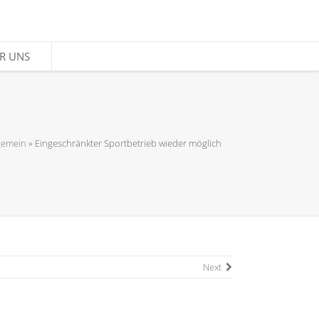
R UNS
R UNS
gemein
»
Eingeschränkter Sportbetrieb wieder möglich
Next