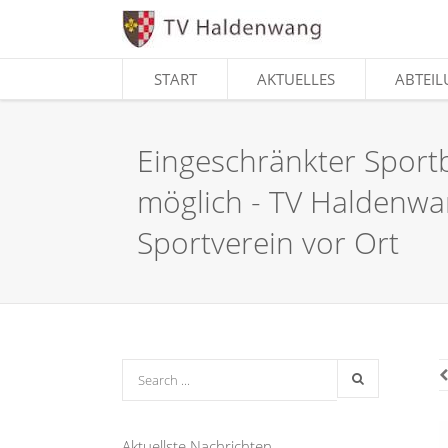
START
START
AKTUELLES
AKTUELLES
ABTEI
ABTEI
Eingeschränkter Sport
möglich - TV Haldenwan
Sportverein vor Ort
Aktuellste Nachrichten