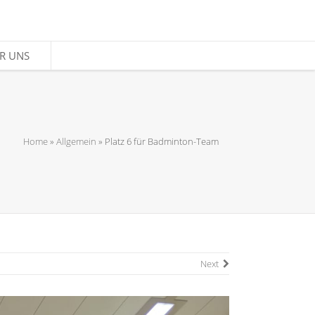
R UNS
R UNS
Home
»
Allgemein
»
Platz 6 für Badminton-Team
Next