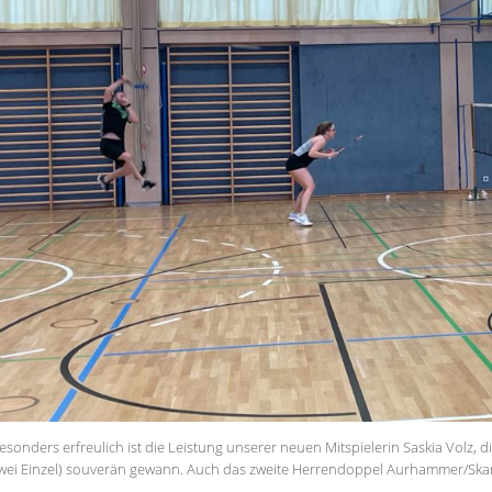
esonders erfreulich ist die Leistung unserer neuen Mitspielerin Saskia Volz, 
wei Einzel) souverän gewann. Auch das zweite Herrendoppel Aurhammer/Skarpl