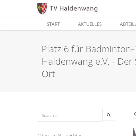
START
START
AKTUELLES
AKTUELLES
ABTEI
ABTEI
Platz 6 für Badminton-
Haldenwang e.V. - Der 
Ort
Aktuellste Nachrichten