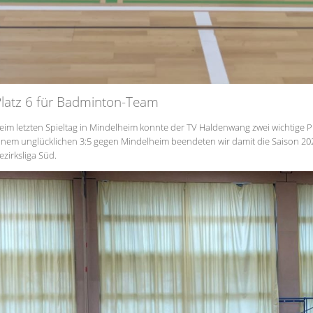
latz 6 für Badminton-Team
eim letzten Spieltag in Mindelheim konnte der TV Haldenwang zwei wichtige 
inem unglücklichen 3:5 gegen Mindelheim beendeten wir damit die Saison 2024
ezirksliga Süd.