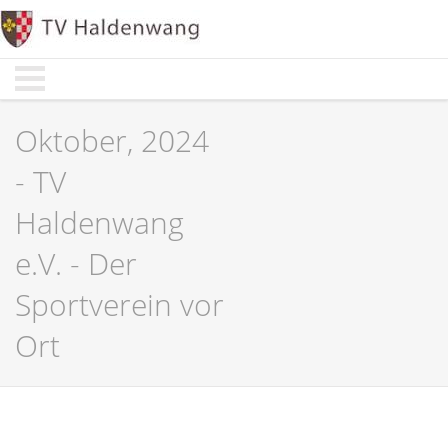
Start
Start
Aktuelles
Aktuelles
Abteilungen
Abteilungen
Oktober, 2024
Sportarten
Sportarten
- TV
Verwaltung
Verwaltung
Haldenwang
Über Uns
Über Uns
e.V. - Der
Sportverein vor
Ort