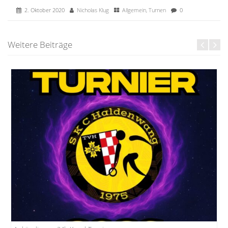
2. Oktober 2020
Nicholas Klug
Allgemein
,
Turnen
0
Weitere Beiträge