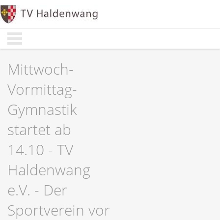
Start
Start
Aktuelles
Aktuelles
Abteilungen
Abteilungen
Mittwoch-
Sportarten
Sportarten
Vormittag-
Verwaltung
Verwaltung
Gymnastik
Über Uns
Über Uns
startet ab
14.10 - TV
Haldenwang
e.V. - Der
Sportverein vor